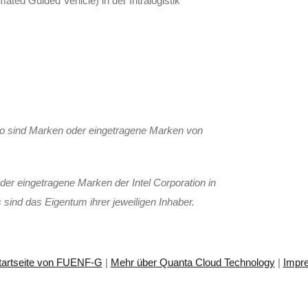
ed Guided Vehicle) in der Intralogistik
 sind Marken oder eingetragene Marken von
der eingetragene Marken der Intel Corporation in
ind das Eigentum ihrer jeweiligen Inhaber.
tartseite von FUENF-G
|
Mehr über Quanta Cloud Technology
|
Impr