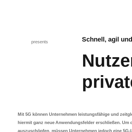
Zum
Inhalt
springen
Schnell, agil un
presents
Nutze
priva
Mit 5G können Unternehmen leistungsfähige und zeitgl
hiermit ganz neue Anwendungsfelder erschließen. Um di
auszuschöpfen, müssen Unternehmen jedoch eine 5G-Lösu