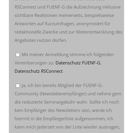
RSConnect und FUENF-G die Aufzeichnung inklusive
sichtbare Reaktionen meinerseits, beispielsweise
Antworten auf Kurzumfragen, anonymisiert für
redaktionelle Zwecke und zur Weiterentwicklung des
Angebotes nutzen dürfen.
Mit meiner Anmeldung stimme ich folgenden
Vereinbarungen zu:
Datenschutz FUENF-G
,
Datenschutz RSConnect
Ja, ich bin bereits Mitglied der FUENF-G-
Community (Newsletterempfänger) und nehme gern
die reduzierte Seminargebühr wahr. Sollte ich noch
kein Empfänger des Newsletters sein, werde ich
hiermit in die Empfängerliste aufgenommen, ich
kann mich jederzeit von der Liste wieder austragen,