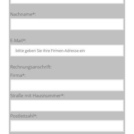
Nachname*:
E-Mail*:
Rechnungsanschrift:
Firma*:
Straße mit Hausnummer*:
Postleitzahl*: