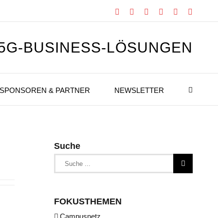
Facebook
X
Instagram
Xing
LinkedIn
YouTub
 5G-BUSINESS-LÖSUNGEN
SPONSOREN & PARTNER
NEWSLETTER
Suche
Suche
nach:
FOKUSTHEMEN
Campusnetz