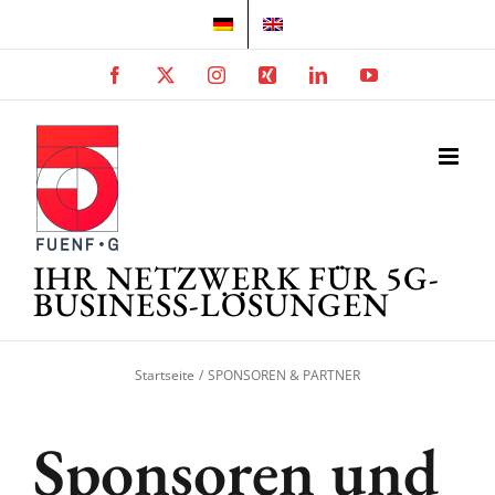
Zum
Inhalt
springen
Facebook
X
Instagram
Xing
LinkedIn
YouTube
IHR NETZWERK FÜR 5G-
BUSINESS-LÖSUNGEN
Startseite
SPONSOREN & PARTNER
Sponsoren und