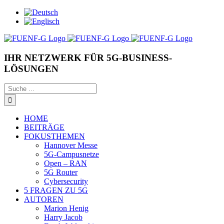
Zum
Inhalt
springen
Facebook
X
Instagram
Xing
LinkedIn
YouTube
IHR NETZWERK FÜR 5G-BUSINESS-
LÖSUNGEN
Suche
nach:
HOME
BEITRÄGE
FOKUSTHEMEN
Hannover Messe
5G-Campusnetze
Open – RAN
5G Router
Cybersecurity
5 FRAGEN ZU 5G
AUTOREN
Marion Henig
Harry Jacob