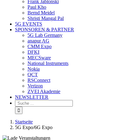
Frank Jablonski
Paul Kho
Bernd Meidel
Shristi Mangal Pal
5G EVENTS
SPONSOREN & PARTNER
5G Lab Germany
anapur AG
CMM Expo
DFKI
MECSware
National Instruments
Nokia
QCT
RSConnect
Verizon
ZVEI Akademie
NEWSLETTER
Suche
nach:
Startseite
5G Expo/6G Expo