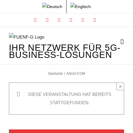
Zum
Inhalt
Facebook
X
Instagram
Xing
LinkedIn
YouTube
springen
IHR NETZWERK FÜR 5G-
BUSINESS-LÖSUNGEN
Startseite
ANGA COM
×
DIESE VERANSTALTUNG HAT BEREITS
STATTGEFUNDEN.