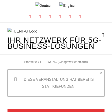
Zum
Inhalt
Facebook
X
Instagram
Xing
LinkedIn
YouTube
springen
IHR NETZWERK FÜR 5G-
BUSINESS-LÖSUNGEN
Startseite
IEEE WCNC (Glasgow/ Schottland)
×
DIESE VERANSTALTUNG HAT BEREITS
STATTGEFUNDEN.