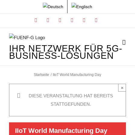
Zum
Inhalt
Facebook
X
Instagram
Xing
LinkedIn
YouTube
springen
IHR NETZWERK FÜR 5G-
BUSINESS-LÖSUNGEN
Startseite
IIoT World Manufacturing Day
×
DIESE VERANSTALTUNG HAT BEREITS
STATTGEFUNDEN.
IIoT World Manufacturing Day