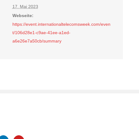
17. Mai 2023
Webseite:
https://event.internationaltelecomsweek.com/even
t/106d28e1-c9ae-41ee-a1ed-
a6e26e7a50cb/summary