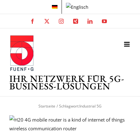
Zum
Inhalt
springen
Facebook
X
Instagram
Xing
LinkedIn
YouTube
IHR NETZWERK FÜR 5G-
BUSINESS-LÖSUNGEN
Startseite
Schlagwort:
Industrial 5G