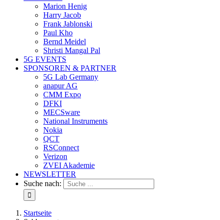
Marion Henig
Harry Jacob
Frank Jablonski
Paul Kho
Bernd Meidel
Shristi Mangal Pal
5G EVENTS
SPONSOREN & PARTNER
5G Lab Germany
anapur AG
CMM Expo
DFKI
MECSware
National Instruments
Nokia
QCT
RSConnect
Verizon
ZVEI Akademie
NEWSLETTER
Suche nach:
Startseite