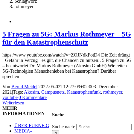
Schlagwort:
rothmeyer
5 Fragen zu 5G: Markus Rothmeyer – 5G
für den Katastrophenschutz
https://www.youtube.com/watch?v=ZOJNdkFotD4 Die Zeit drängt
- Gefahr in Verzug - es gilt, die Chancen zu nutzen!. 5 Fragen zu 5G
– beantwortet Dr. Markus Rothmeyer (Akosim GmbH) Wie retten
5G-Technolgien Menschenleben bei Katastrophen? Darüber
sprechen
Von
Bernd Meidel
|
2022-05-02T12:27:09+02:00
3. Dezember
2021
|
Tags:
Akosim
,
Campusnetz
,
Katastrophenfunk
,
rothmeyer
,
youtube
|
0 Kommentare
Weiterlesen
MEHR
INFORMATIONEN
Suche
ÜBER FUENF-G
Suche nach:
MEDIA-