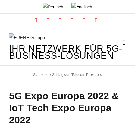
Zum
Inhalt
Facebook
X
Instagram
Xing
LinkedIn
YouTube
springen
IHR NETZWERK FÜR 5G-
BUSINESS-LÖSUNGEN
Startseite
Schlagwort:
Telecom Providers
5G Expo Europa 2022 &
IoT Tech Expo Europa
2022