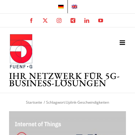
Zum
Inhalt
springen
Facebook
X
Instagram
Xing
LinkedIn
YouTube
IHR NETZWERK FÜR 5G-
BUSINESS-LÖSUNGEN
Startseite
Schlagwort:
Uplink-Geschwindigkeiten