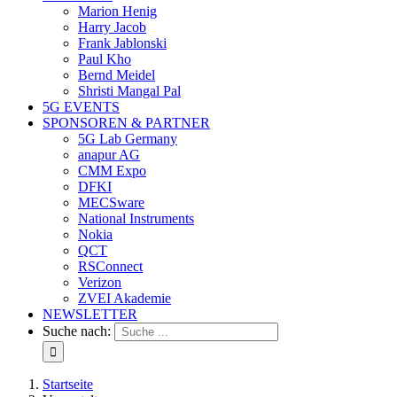
Marion Henig
Harry Jacob
Frank Jablonski
Paul Kho
Bernd Meidel
Shristi Mangal Pal
5G EVENTS
SPONSOREN & PARTNER
5G Lab Germany
anapur AG
CMM Expo
DFKI
MECSware
National Instruments
Nokia
QCT
RSConnect
Verizon
ZVEI Akademie
NEWSLETTER
Suche nach:
Startseite