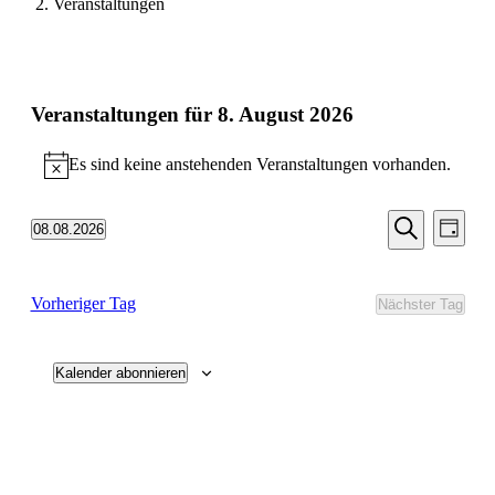
Veranstaltungen
Veranstaltungen für 8. August 2026
Es sind keine anstehenden Veranstaltungen vorhanden.
Hinweis
Veransta
Vera
08.08.2026
Tag
Ansic
Suche
Datum
Suche
Navi
wählen.
und
Vorheriger Tag
Nächster Tag
Ansichten
Navigati
Kalender abonnieren