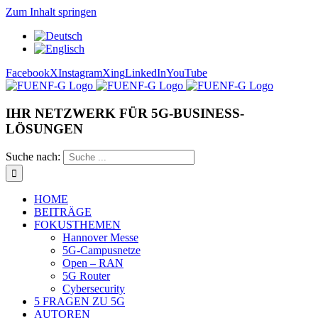
Zum Inhalt springen
Facebook
X
Instagram
Xing
LinkedIn
YouTube
IHR NETZWERK FÜR 5G-BUSINESS-
LÖSUNGEN
Suche nach:
HOME
BEITRÄGE
FOKUSTHEMEN
Hannover Messe
5G-Campusnetze
Open – RAN
5G Router
Cybersecurity
5 FRAGEN ZU 5G
AUTOREN