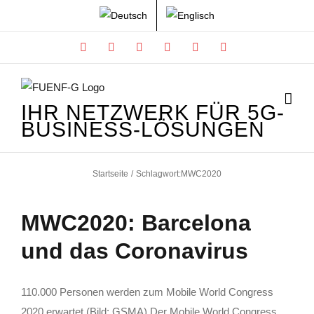
Zum
Inhalt
Facebook
X
Instagram
Xing
LinkedIn
YouTube
springen
IHR NETZWERK FÜR 5G-
BUSINESS-LÖSUNGEN
Startseite
Schlagwort:
MWC2020
MWC2020: Barcelona
und das Coronavirus
110.000 Personen werden zum Mobile World Congress
2020 erwartet (Bild: GSMA) Der Mobile World Congress