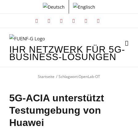
Zum
Inhalt
springen
Facebook
X
Instagram
Xing
LinkedIn
YouTube
IHR NETZWERK FÜR 5G-
BUSINESS-LÖSUNGEN
Startseite
Schlagwort:
OpenLab-OT
5G-ACIA unterstützt
Testumgebung von
Huawei