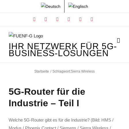
Zum
Inhalt
Facebook
X
Instagram
Xing
LinkedIn
YouTube
springen
IHR NETZWERK FÜR 5G-
BUSINESS-LÖSUNGEN
Startseite
Schlagwort:
Sierra Wireless
5G-Router für die
Industrie – Teil I
Welche 5G-Router gibt es für die Industrie? (Bild: HMS /
Modus / Phoenix Contact / Siemens / Sierra Wireless /