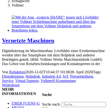
Schlagwort:
Vollmer
Vernetzte Maschinen
Digitalisierung im Maschinenbau: Livebilder einer Erodiermaschine
werden über das Smartphone mit dem Helpdesk und anderen
Beteiligten geteilt. (Bild: Vollmer Werke Maschinenfabrik GmbH)
Das Gebot von Reisebeschränkungen und Kontaktsperren in der
Von
Redaktion
|
2020-12-02T10:44:37+01:00
28. April 2020
|
Tags:
Dienstleistung
,
Helpdesk
,
Industrie 4.0
,
IoT
,
Pressemeldung
,
Service
,
Virtual Support
,
Vollmer
|
0 Kommentare
Weiterlesen
MEHR
INFORMATIONEN
Suche
ÜBER FUENF-G
Suche nach:
MEDIA-