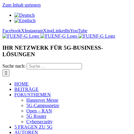
Zum Inhalt springen
Facebook
X
Instagram
Xing
LinkedIn
YouTube
IHR NETZWERK FÜR 5G-BUSINESS-
LÖSUNGEN
Suche nach:
HOME
BEITRÄGE
FOKUSTHEMEN
Hannover Messe
5G-Campusnetze
Open – RAN
5G Router
Cybersecurity
5 FRAGEN ZU 5G
AUTOREN