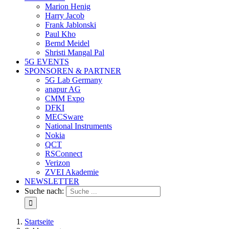
Marion Henig
Harry Jacob
Frank Jablonski
Paul Kho
Bernd Meidel
Shristi Mangal Pal
5G EVENTS
SPONSOREN & PARTNER
5G Lab Germany
anapur AG
CMM Expo
DFKI
MECSware
National Instruments
Nokia
QCT
RSConnect
Verizon
ZVEI Akademie
NEWSLETTER
Suche nach:
Startseite