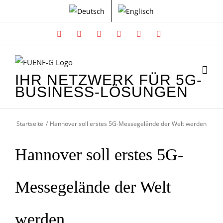
Zum
Inhalt
springen
Facebook
X
Instagram
Xing
LinkedIn
YouTube
IHR NETZWERK FÜR 5G-
BUSINESS-LÖSUNGEN
Startseite
Hannover soll erstes 5G-Messegelände der Welt werden
Hannover soll erstes 5G-
Messegelände der Welt
werden