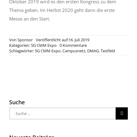
Oktober 2019 wird es den ersten Kongress zu dem
Thema geben. Im Herbst 2020 geht dann die erste
Messe an den Start.
Von
Sponsor
Veröffentlicht auf:16. Juli 2019
on
Kategorien:
5G CMM Expo
0 Kommentare
Hannover
Schlagwörter:
5G CMM Expo
,
Campusnetz
,
DMAG
,
Testfeld
soll
erstes
5G-
Messegelände
der
Welt
werden
Suche
Suche
nach: