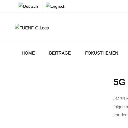
Zum
Inhalt
springen
HOME
BEITRÄGE
FOKUSTHEMEN
5G 
eMBB is
folgen 
vor dem