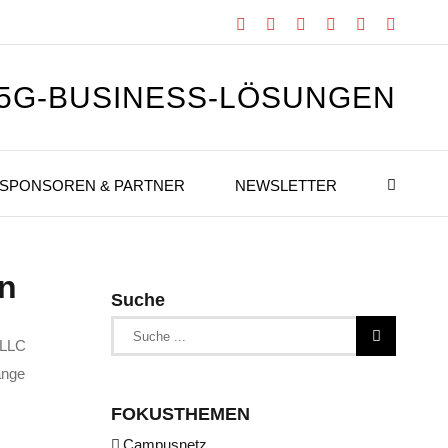
Facebook
X
Instagram
Xing
LinkedIn
YouTub
 5G-BUSINESS-LÖSUNGEN
SPONSOREN & PARTNER
NEWSLETTER
en
Suche
Suche
RLLC
nach:
ange
FOKUSTHEMEN
Campusnetz