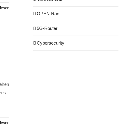
lesen
OPEN-Ran
5G-Router
Cybersecurity
tehen
zes
lesen