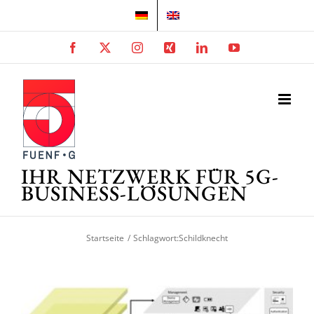
Zum
Inhalt
springen
Facebook
X
Instagram
Xing
LinkedIn
YouTube
IHR NETZWERK FÜR 5G-
BUSINESS-LÖSUNGEN
Startseite
Schlagwort:
Schildknecht