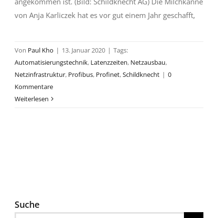
angekommen ist. (Bild: Schildknecht AG) Die Milchkanne
von Anja Karliczek hat es vor gut einem Jahr geschafft,
Von
Paul Kho
|
13. Januar 2020
|
Tags:
Automatisierungstechnik
,
Latenzzeiten
,
Netzausbau
,
Netzinfrastruktur
,
Profibus
,
Profinet
,
Schildknecht
|
0
Kommentare
Weiterlesen
Suche