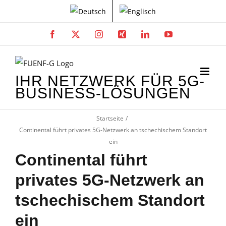
Zum
Inhalt
springen
Facebook
X
Instagram
Xing
LinkedIn
YouTube
IHR NETZWERK FÜR 5G-
BUSINESS-LÖSUNGEN
Startseite
Continental führt privates 5G-Netzwerk an tschechischem Standort
ein
Continental führt
privates 5G-Netzwerk an
tschechischem Standort
ein