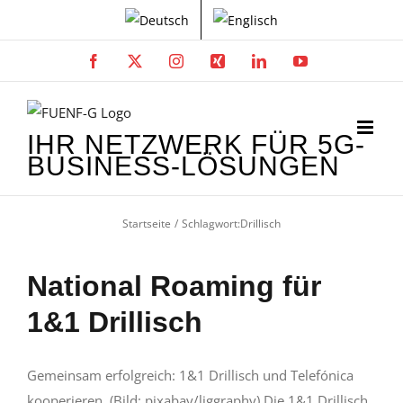
Zum
Inhalt
springen
Facebook
X
Instagram
Xing
LinkedIn
YouTube
IHR NETZWERK FÜR 5G-
BUSINESS-LÖSUNGEN
Startseite
Schlagwort:
Drillisch
National Roaming für
1&1 Drillisch
Gemeinsam erfolgreich: 1&1 Drillisch und Telefónica
kooperieren. (Bild: pixabay/liggraphy) Die 1&1 Drillisch