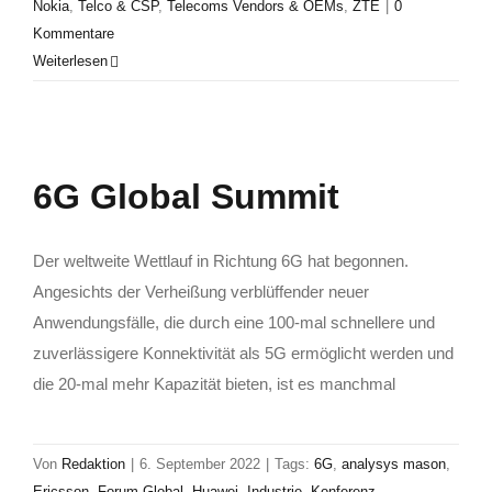
Nokia
,
Telco & CSP
,
Telecoms Vendors & OEMs
,
ZTE
|
0
Kommentare
Weiterlesen
6G Global Summit
Der weltweite Wettlauf in Richtung 6G hat begonnen.
Angesichts der Verheißung verblüffender neuer
Anwendungsfälle, die durch eine 100-mal schnellere und
zuverlässigere Konnektivität als 5G ermöglicht werden und
die 20-mal mehr Kapazität bieten, ist es manchmal
Von
Redaktion
|
6. September 2022
|
Tags:
6G
,
analysys mason
,
Ericsson
,
Forum Global
,
Huawei
,
Industrie
,
Konferenz
,