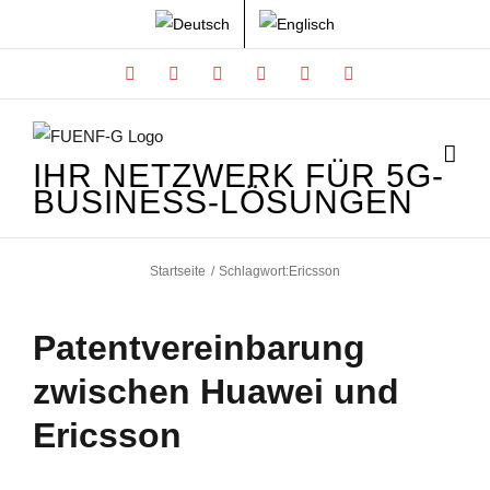
Zum
Inhalt
Facebook
X
Instagram
Xing
LinkedIn
YouTube
springen
IHR NETZWERK FÜR 5G-
BUSINESS-LÖSUNGEN
Startseite
Schlagwort:
Ericsson
Patentvereinbarung
zwischen Huawei und
Ericsson