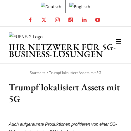
Zum
Inhalt
springen
Facebook
X
Instagram
Xing
LinkedIn
YouTube
IHR NETZWERK FÜR 5G-
BUSINESS-LÖSUNGEN
Startseite
Trumpf lokalisiert Assets mit 5G
Trumpf lokalisiert Assets mit
5G
Auch aufgeräumte Produktionen profitieren von einer 5G-