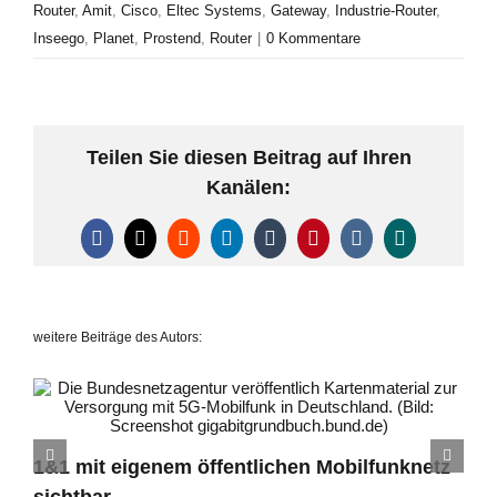
Router
,
Amit
,
Cisco
,
Eltec Systems
,
Gateway
,
Industrie-Router
,
Inseego
,
Planet
,
Prostend
,
Router
|
0 Kommentare
Teilen Sie diesen Beitrag auf Ihren
Kanälen:
Facebook
X
Reddit
LinkedIn
Tumblr
Pinterest
Vk
Xing
weitere Beiträge des Autors:
1&1 mit eigenem öffentlichen Mobilfunknetz
sichtbar