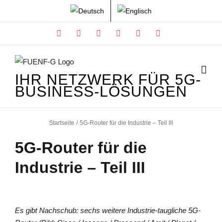
Zum
Inhalt
Facebook
X
Instagram
Xing
LinkedIn
YouTube
springen
IHR NETZWERK FÜR 5G-
BUSINESS-LÖSUNGEN
Startseite
5G-Router für die Industrie – Teil III
5G-Router für die
Industrie – Teil III
Es gibt Nachschub: sechs weitere Industrie-taugliche 5G-