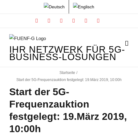
Zum
Inhalt
Facebook
X
Instagram
Xing
LinkedIn
YouTube
springen
IHR NETZWERK FÜR 5G-
BUSINESS-LÖSUNGEN
Startseite
Start der 5G-Frequenzauktion festgelegt: 19.März 2019, 10:00h
Start der 5G-
Frequenzauktion
festgelegt: 19.März 2019,
10:00h