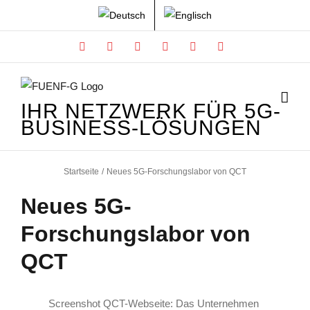
Zum
Inhalt
Facebook
X
Instagram
Xing
LinkedIn
YouTube
springen
IHR NETZWERK FÜR 5G-
BUSINESS-LÖSUNGEN
Startseite
Neues 5G-Forschungslabor von QCT
Neues 5G-
Forschungslabor von
QCT
Screenshot QCT-Webseite: Das Unternehmen