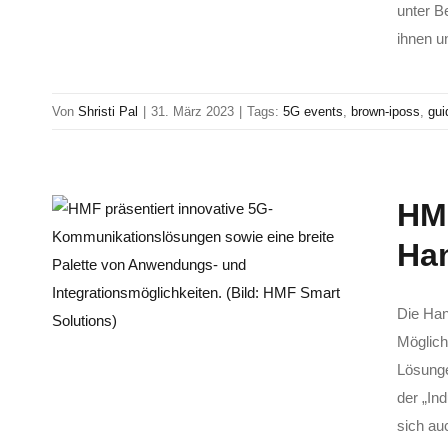
unter B
ihnen un
Von
Shristi Pal
|
31. März 2023
|
Tags:
5G events
,
brown-iposs
,
gui
HMF
Ha
Die Han
Möglich
Lösunge
der „In
sich au