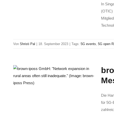
In Sing
(OTIC) 
Mitglie
Technol
Von
Shristi Pal
|
18. September 2023
|
Tags:
5G events
,
5G open 
bro
Me
Die Han
für 5G-
zahlrei