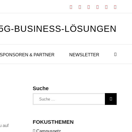
Facebook
X
Instagram
Xing
LinkedIn
YouTub
 5G-BUSINESS-LÖSUNGEN
SPONSOREN & PARTNER
NEWSLETTER
Suche
Suche
nach:
FOKUSTHEMEN
u auf
Campusnetz