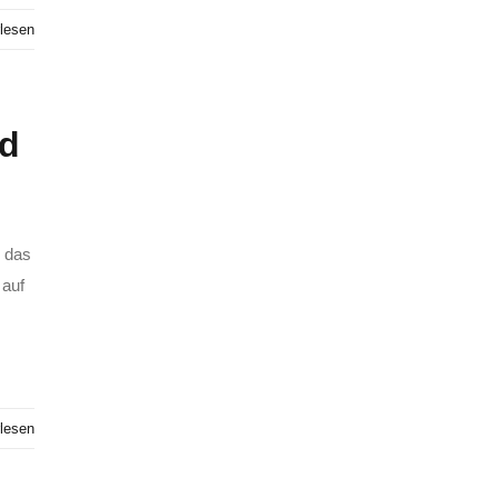
lesen
ld
d das
 auf
lesen