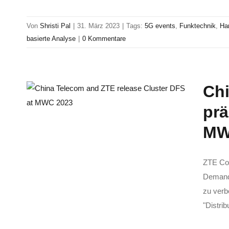
Von
Shristi Pal
|
31. März 2023
|
Tags:
5G events
,
Funktechnik
,
Ha
basierte Analyse
|
0 Kommentare
Ch
prä
MW
ZTE Cor
Demand-
zu verb
"Distri