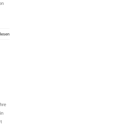
on
lesen
hre
in
t