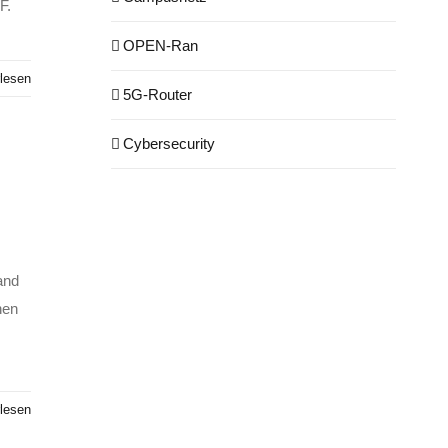
F.
OPEN-Ran
lesen
5G-Router
Cybersecurity
and
hen
lesen