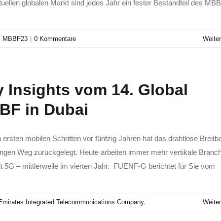
uellen globalen Markt sind jedes Jahr ein fester Bestandteil des MBB
,
MBBF23
|
0 Kommentare
Weiter
 Insights vom 14. Global
BF in Dubai
n ersten mobilen Schritten vor fünfzig Jahren hat das drahtlose Breitb
angen Weg zurückgelegt. Heute arbeiten immer mehr vertikale Branc
t 5G – mittlerweile im vierten Jahr. FUENF-G berichtet für Sie vom
Emirates Integrated Telecommunications Company
,
Weiter